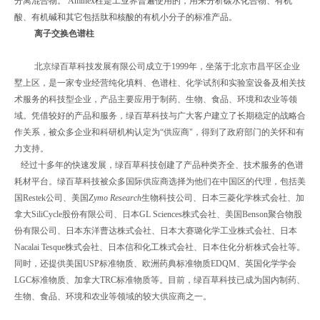
分离混合物。 Aminex柱是工业界普遍使用的，用来分析碳水化合物、有机
酸、有机碱和其它包括肽和核酸的有机小分子的标准产品。
离子交换色谱柱
北京绿百草科技发展有限公司成立于
1999
年，坐落于北京市昌平区企业
墅上区，是一家专业经营纯化填料、色谱柱、化学试剂和实验室设备及相关技
术服务的科技型企业，产品主要应用于制药、生物、食品、环境和农业等领
域。凭借较好的产品和服务，绿百草科技与广大客户建立了长期稳定的战略合
作关系，被众多企业和科研机构认定为“供应商"，得到了政府部门的关怀和有
力支持。
经过十多年的快速发展，绿百草科技创建了产品种类齐全、技术服务的色谱
耗材平台。绿百草科技被众多国际供应商选择为他们在中国区的代理，包括
美
国
Restek
公司、美国
Zymo Research
生物科技公司、
日本三菱化学株式会社、加
拿大
SiliCycle
股份有限公司、日本
GL Sciences
株式会社、美国
Benson
聚合物股
份有限公司、日本东洋曹达株式会社、日本大赛璐化学工业株式会社、日本
Nacalai Tesque
株式会社、日本信和化工株式会社、日本住化分析株式会社等。
同时，还提供美国
USP
标准物质、欧洲药典标准物质
EDQM
、英国化学学会
LGC
标准物质、加拿大
TRC
标准物质等。目前，绿百草科技已成为国内制药、
生物、食品、环境和农业等领域的较大供应商之一。