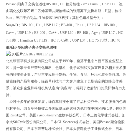
Benson
阳离子交换色谱柱
BP-100，H+ 糖分析柱 7.8*300mm ，
USP L17；酒,
由磺化交联苯乙烯二乙烯基苯共聚物组成的强阳离子交换树脂，H型，粒径
9um，应用于奶制品, 生物反应, 医疗科技；其他色谱柱型号为：
Sugar-D；BP-100，H+，USP L17；BP-100，Pb++，USP L34；BP-100，
Ca++，USP L19；BP-200，Ca++，USP L19；BP-100，Ag+；USP L17，HC-
75 H型；Hamilton USP L19，HC-75 Ca型；USP L34，HC-75 Pb型；HC-40；
伯乐H+型阳离子离子交换色谱柱
北京绿百草科技发展有限公司成立于
1999
年，坐落于北京市昌平区企业墅上
区，是一家专业经营纯化填料、色谱柱、化学试剂和实验室设备及相关技术服
务的科技型企业，产品主要应用于制药、生物、食品、环境和农业等领域。凭
借较好的产品和服务，绿百草科技与广大客户建立了长期稳定的战略合作关
系，被众多企业和科研机构认定为“供应商"，得到了政府部门的关怀和有力支
持。
经过十多年的快速发展，绿百草科技创建了产品种类齐全、技术服务的色谱
耗材平台。绿百草科技被众多国际供应商选择为他们在中国区的代理，包括
美
国
Restek
公司、美国
Zymo Research
生物科技公司、
日本三菱化学株式会社、加
拿大
SiliCycle
股份有限公司、日本
GL Sciences
株式会社、美国
Benson
聚合物股
份有限公司、日本东洋曹达株式会社、日本大赛璐化学工业株式会社、日本