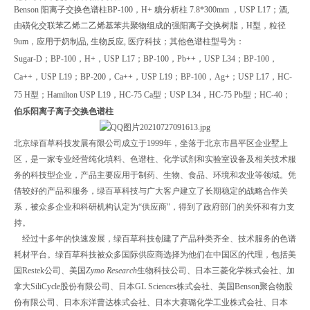
Benson
阳离子交换色谱柱
BP-100，H+ 糖分析柱 7.8*300mm ，
USP L17；酒,
由磺化交联苯乙烯二乙烯基苯共聚物组成的强阳离子交换树脂，H型，粒径
9um，应用于奶制品, 生物反应, 医疗科技；其他色谱柱型号为：
Sugar-D；BP-100，H+，USP L17；BP-100，Pb++，USP L34；BP-100，
Ca++，USP L19；BP-200，Ca++，USP L19；BP-100，Ag+；USP L17，HC-
75 H型；Hamilton USP L19，HC-75 Ca型；USP L34，HC-75 Pb型；HC-40；
伯乐阳离子离子交换色谱柱
北京绿百草科技发展有限公司成立于
1999
年，坐落于北京市昌平区企业墅上
区，是一家专业经营纯化填料、色谱柱、化学试剂和实验室设备及相关技术服
务的科技型企业，产品主要应用于制药、生物、食品、环境和农业等领域。凭
借较好的产品和服务，绿百草科技与广大客户建立了长期稳定的战略合作关
系，被众多企业和科研机构认定为“供应商"，得到了政府部门的关怀和有力支
持。
经过十多年的快速发展，绿百草科技创建了产品种类齐全、技术服务的色谱
耗材平台。绿百草科技被众多国际供应商选择为他们在中国区的代理，包括
美
国
Restek
公司、美国
Zymo Research
生物科技公司、
日本三菱化学株式会社、加
拿大
SiliCycle
股份有限公司、日本
GL Sciences
株式会社、美国
Benson
聚合物股
份有限公司、日本东洋曹达株式会社、日本大赛璐化学工业株式会社、日本