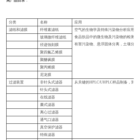
离产品目录
：
分类
名称
应用
滤纸和滤膜
纤维素滤纸
空气的生物学及特殊污染物分析应用；
食品饮品中的微生物及污染物的检测；
玻璃微纤维滤纸
有害污染物、悬浮固体分离，土壤分析
径迹蚀刻膜
聚四氟乙烯膜
聚醚砜膜
聚丙烯膜
尼龙膜
过滤装置
非针头式滤器
从关键的HPLC/UHPLC样品制备，
针头式滤器
在线滤器
囊式滤器
离心过滤器
通气口滤器
真空保护滤器
特殊滤器