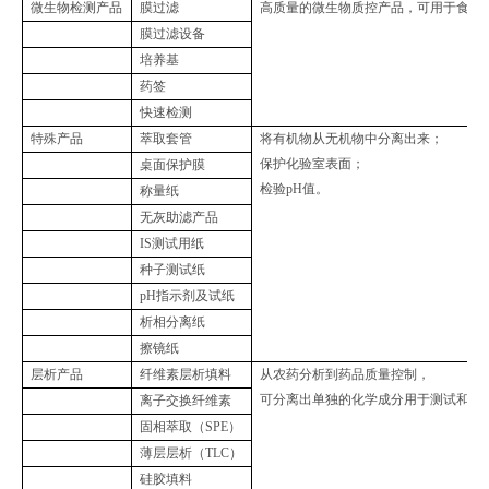
微生物检测产品
膜过滤
高质量的微生物质控产品，可用于食品
膜过滤设备
培养基
药签
快速检测
特殊产品
萃取套管
将有机物从无机物中分离出来；
保护化验室表面；
桌面保护膜
检验pH值。
称量纸
无灰助滤产品
IS测试用纸
种子测试纸
pH指示剂及试纸
析相分离纸
擦镜纸
层析产品
纤维素层析填料
从农药分析到药品质量控制，
可分离出单独的化学成分用于测试和分
离子交换纤维素
固相萃取（SPE）
薄层层析（TLC）
硅胶填料