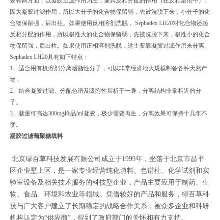
要有两方面：以凝胶过滤作用为主，兼具反相分配的作用（在反相溶剂中）。
因为凝胶过滤作用，所以大分子的化合物保留弱，先被洗脱下来，小分子的化
合物保留强，后出柱。如果使用反相溶剂洗脱， Sephadex LH20对化合物还起
反相分配的作用，所以极性大的化合物保留弱，先被洗脱下来，极性小的化合
物保留强，后出柱。如果使用正相溶剂洗脱，这主要靠凝胶过滤作用来分离。
Sephadex LH20具有如下特点：
1、适合用有机溶剂分离嗜脂性分子，可以非常经济地大规模制备各种天然产
物 。
2、结合凝胶过滤、分配色谱及吸附性层析于一身，分离结构非常相近的分
子。
3、载量可高达300mg样品/ml凝胶，极少需要再生，分离效果可保持十几年不
变。
凝胶过滤葡聚糖填料
北京绿百草科技发展有限公司成立于1999年，坐落于北京市昌平
区企业墅上区，是一家专业经营纯化填料、色谱柱、化学试剂和实
验室设备及相关技术服务的科技型企业，产品主要应用于制药、生
物、食品、环境和农业等领域。凭借较好的产品和服务，绿百草科
技与广大客户建立了长期稳定的战略合作关系，被众多企业和科研
机构认定为“供应商”，得到了政府部门的关怀和有力支持。