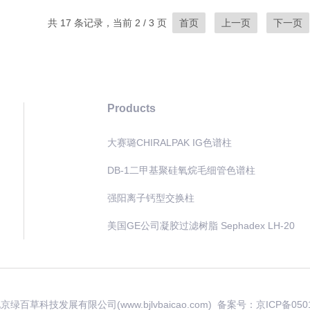
共 17 条记录，当前 2 / 3 页
首页
上一页
下一页
Products
大赛璐CHIRALPAK IG色谱柱
DB-1二甲基聚硅氧烷毛细管色谱柱
强阳离子钙型交换柱
美国GE公司凝胶过滤树脂 Sephadex LH-20
 北京绿百草科技发展有限公司(www.bjlvbaicao.com) 备案号：
京ICP备050