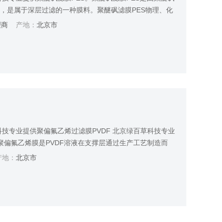
，是属于深层过滤的一种膜料。聚醚砜滤膜PES物理、化
聚醚砜滤膜PES孔隙率高、纳污量大、可反冲和高温消
理商
产地：
北京市
饮料矿泉水等的过滤。
科技专业提供聚偏氟乙烯过滤膜PVDF 北京绿百草科技专业
聚偏氟乙烯膜是PVDF溶液在支撑层通过生产工艺制造而
好气体、有机液体过滤的微孔滤膜。
地：
北京市