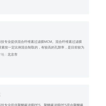
科技专业提供混合纤维素过滤膜MCM。混合纤维素过滤膜
维素按一定比例混合制取的，有较高的孔隙率，是目前较为
地：
北京市
膜
技专业提供聚醚砜滤膜PES。聚醚砜滤膜PES是由聚醚砜