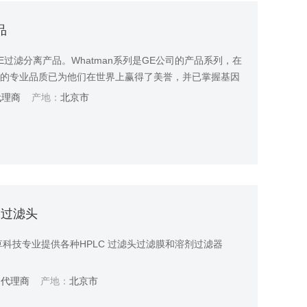
品
过滤分离产品。Whatman系列是GE公司的产品系列，在
赖的专业品质已为他们在世界上赢得了美誉，并已掌握基因
术。
代理商
产地：
北京市
膜过滤头
科技专业提供各种HPLC 过滤头过滤膜和溶剂过滤器
：
代理商
产地：
北京市