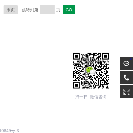
末页
跳转到第
页
<
扫一扫 微信咨询
10649号-3