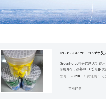
I26898GreenHerbs
GreenHerbs针头式过滤
使用寿命，改善HPLC分析的质
型号：
I26898
厂商性质：
代
查看详情