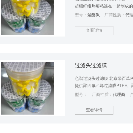
超细纤维热熔粘连在一起制成的
学性能稳定，有很好的相容性。
型号：
聚醚砜
厂商性质：
代
毒，耐压性好，可用于啤酒、
查看详情
过滤头过滤膜
色谱过滤头过滤膜 北京绿百草
提供聚四氟乙烯过滤膜PTFE。
成，具有耐PH值范围广，是良
型号：
厂商性质：
代理商
产
查看详情