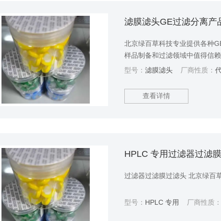
滤膜滤头GE过滤分离产
北京绿百草科技专业提供各种GE
样品制备和过滤领域中值得信
和蛋白分离纯化方面的核心技
型号：
滤膜滤头
厂商性质：
查看详情
HPLC 专用过滤器过滤
过滤器过滤膜过滤头 北京绿百草
型号：
HPLC 专用
厂商性质